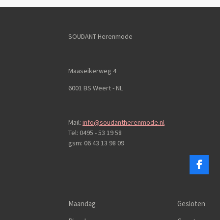
SOUDANT Herenmode
Maaseikerweg 4
6001 BS Weert - NL
Mail:
info@soudantherenmode.nl
Tel: 0495 - 53 19 58
gsm: 06 43 13 98 09
F
a
c
e
b
Maandag
Gesloten
o