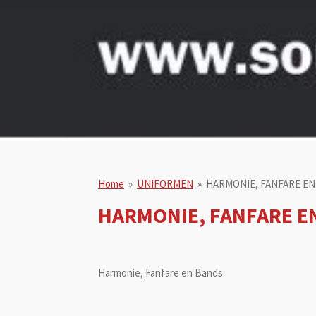
Home
»
UNIFORMEN
»
HARMONIE, FANFARE E
HARMONIE, FANFARE E
Harmonie, Fanfare en Bands.