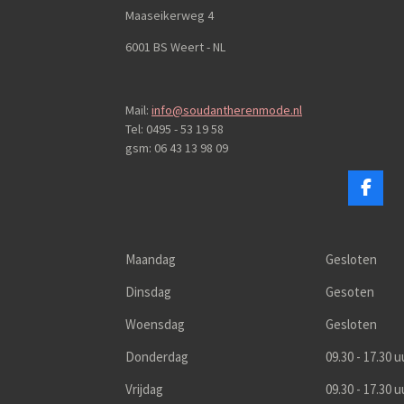
Maaseikerweg 4
6001 BS Weert - NL
Mail:
info@soudantherenmode.nl
Tel: 0495 - 53 19 58
gsm: 06 43 13 98 09
F
a
c
e
b
Maandag
Gesloten
o
o
Dinsdag
Gesoten
k
Woensdag
Gesloten
Donderdag
09.30 - 17.30 u
Vrijdag
09.30 - 17.30 u