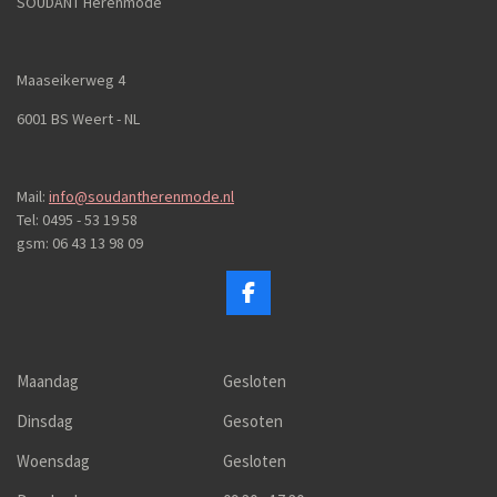
SOUDANT Herenmode
Maaseikerweg 4
6001 BS Weert - NL
Mail:
info@soudantherenmode.nl
Tel: 0495 - 53 19 58
gsm: 06 43 13 98 09
F
a
c
e
b
Maandag
Gesloten
o
o
Dinsdag
Gesoten
k
Woensdag
Gesloten